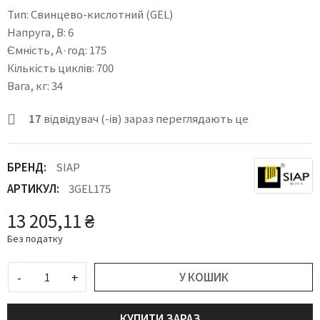
Тип: Свинцево-кислотний (GEL)
Напруга, В: 6
Ємність, А·год: 175
Кількість циклів: 700
Вага, кг: 34
17
відвідувач (-ів) зараз переглядають це
БРЕНД:
SIAP
АРТИКУЛ:
3GEL175
13 205,11 ₴
Без податку
-
+
У КОШИК
КУПИТИ ЗАРАЗ