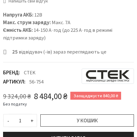
Напишіть свій відгук
Напруга АКБ:
12В
Макс. струм заряду:
Макс. 7А
Ємність АКБ:
14-150 А·год (до 225 А·год в режимі
підтримки заряду)
25
відвідувач (-ів) зараз переглядають це
БРЕНД:
CTEK
АРТИКУЛ:
56-754
8 484,00 ₴
9 324,00 ₴
Заощаджуєте 840,00 ₴
Без податку
-
+
У КОШИК