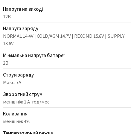
Напруга на виході
12В
Напруга заряду
NORMAL 14.4V | COLD/AGM 14.7V | RECOND 15.8V | SUPPLY
13.6V
Мінімальна напруга батареї
2В
Струм заряду
Макс. 7А
Зворотний струм
менш ніж 1 А·год/мес.
Коливання
менш ніж 4%
Температурний режим