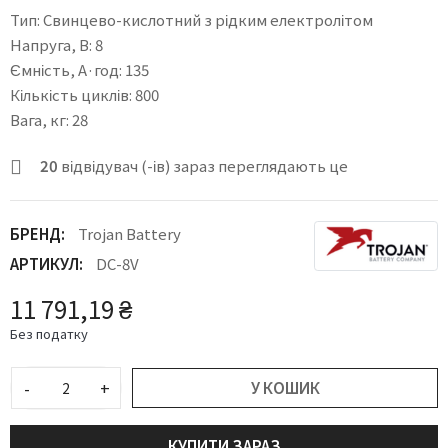
Тип: Свинцево-кислотний з рідким електролітом
Напруга, В: 8
Ємність, А·год: 135
Кількість циклів: 800
Вага, кг: 28
20
відвідувач (-ів) зараз переглядають це
БРЕНД:
Trojan Battery
АРТИКУЛ:
DC-8V
11 791,19 ₴
Без податку
-
+
У КОШИК
КУПИТИ ЗАРАЗ