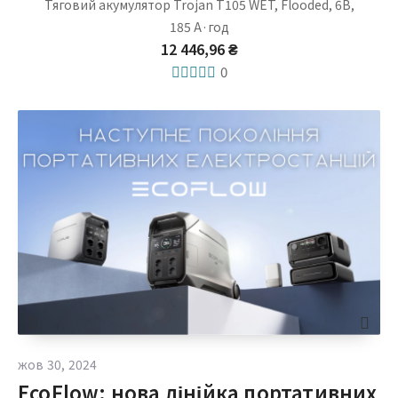
Тяговий акумулятор Trojan T105 WET, Flooded, 6В,
185 А·год
12 446,96 ₴
0
жов 30, 2024
EcoFlow: нова лінійка портативних