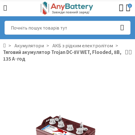
0
Акумулятори
АКБ з рідким електролітом
Тяговий акумулятор Trojan DC-8V WET, Flooded, 8В,
135 А·год